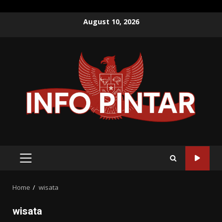
Skip
August 10, 2026
to
content
PRIMARY
MENU
Home
wisata
wisata