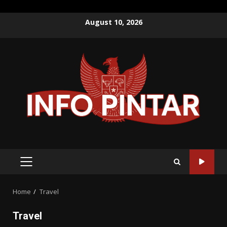
Skip
August 10, 2026
to
content
PRIMARY
MENU
Home
Travel
Travel