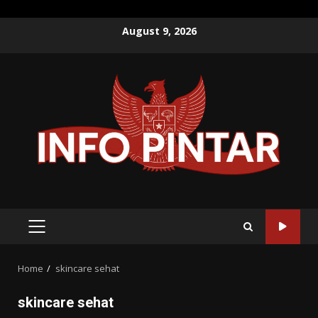
Skip
August 9, 2026
to
content
PRIMARY
MENU
Home
skincare sehat
skincare sehat