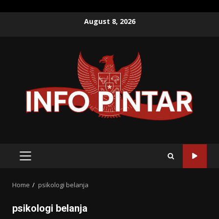
Skip
August 8, 2026
to
content
PRIMARY
MENU
Home
psikologi belanja
psikologi belanja