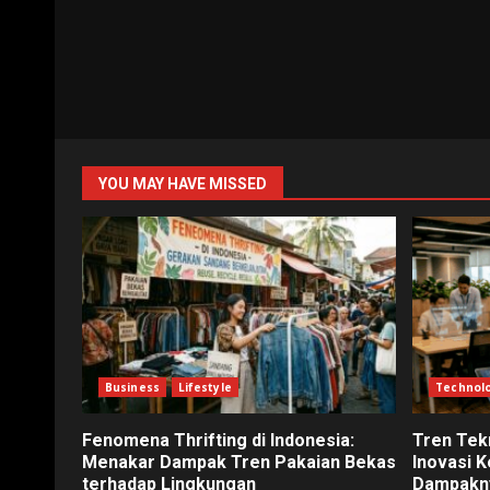
YOU MAY HAVE MISSED
Business
Lifestyle
Technol
Fenomena Thrifting di Indonesia:
Tren Tek
Menakar Dampak Tren Pakaian Bekas
Inovasi 
terhadap Lingkungan
Dampakny