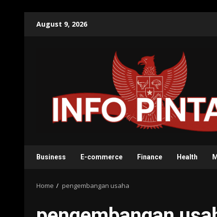
Skip
August 9, 2026
to
content
Business
E-commerce
Finance
Health
M
Home
pengembangan usaha
pengembangan usa