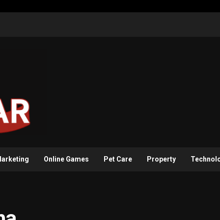
arketing
Online Games
Pet Care
Property
Technol
ha