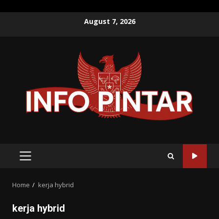
Skip
August 7, 2026
to
content
PRIMARY
MENU
Home
kerja hybrid
kerja hybrid