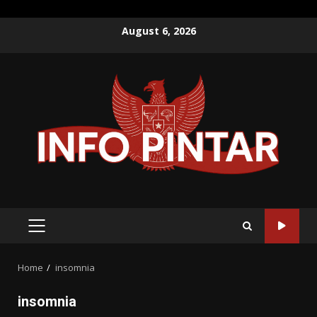
Skip
August 6, 2026
to
content
PRIMARY
MENU
Home
insomnia
insomnia