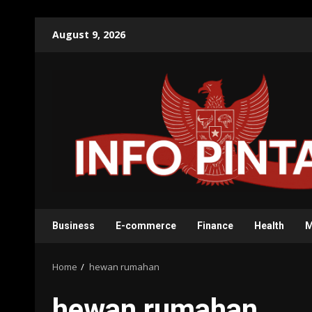
Skip
August 9, 2026
to
content
Business
E-commerce
Finance
Health
M
Home
hewan rumahan
hewan rumahan