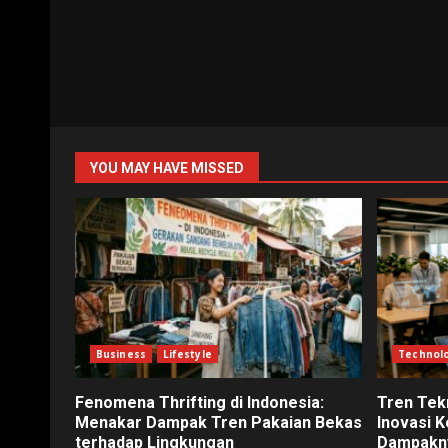
YOU MAY HAVE MISSED
Business
Lifestyle
Technol
Fenomena Thrifting di Indonesia:
Tren Tek
Menakar Dampak Tren Pakaian Bekas
Inovasi 
terhadap Lingkungan
Dampakny