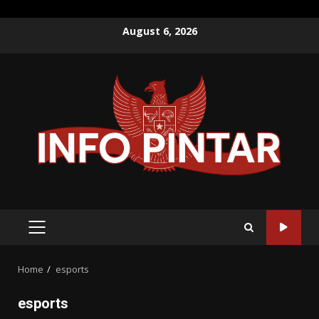
Skip
August 6, 2026
to
content
PRIMARY
MENU
Home
esports
esports