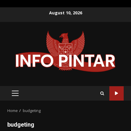
Skip
August 10, 2026
to
content
PRIMARY
MENU
Home
budgeting
budgeting