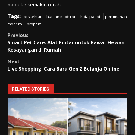
modular semakin cerah.
Tags:
arsitektur
hunian modular
kota padat
perumahan
modern
properti
Post
Previous
Smart Pet Care: Alat Pintar untuk Rawat Hewan
navigation
Kesayangan di Rumah
Next
Live Shopping: Cara Baru Gen Z Belanja Online
RELATED STORIES