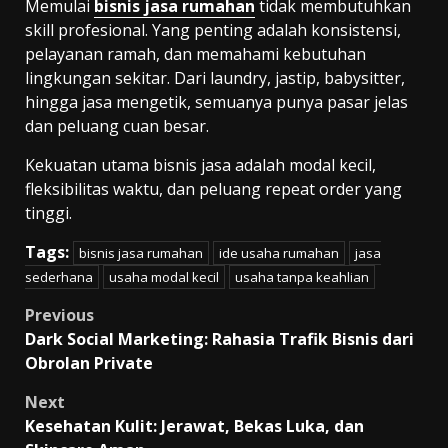
Memulai
bisnis jasa rumahan
tidak membutuhkan
skill profesional. Yang penting adalah konsistensi,
pelayanan ramah, dan memahami kebutuhan
lingkungan sekitar. Dari laundry, jastip, babysitter,
hingga jasa mengetik, semuanya punya pasar jelas
dan peluang cuan besar.
Kekuatan utama bisnis jasa adalah modal kecil,
fleksibilitas waktu, dan peluang repeat order yang
tinggi.
Tags:
bisnis jasa rumahan
ide usaha rumahan
jasa
sederhana
usaha modal kecil
usaha tanpa keahlian
Post
Previous
Dark Social Marketing: Rahasia Trafik Bisnis dari
navigation
Obrolan Private
Next
Kesehatan Kulit: Jerawat, Bekas Luka, dan